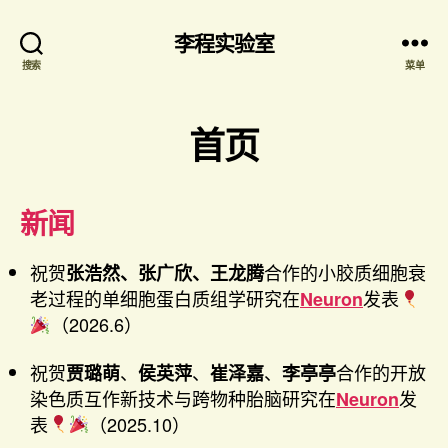
李程实验室
搜索
菜单
首页
新闻
祝贺
合作的小胶质细胞衰
张浩然、张广欣、王龙腾
老过程的单细胞蛋白质组学研究在
发表
Neuron
（2026.6）
祝贺
、
、
、
合作的开放
贾璐萌
侯英萍
崔泽嘉
李亭亭
染色质互作新技术与跨物种胎脑研究在
发
Neuron
表
（2025.10）