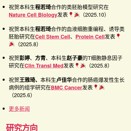
祝贺本科生
合作的类胚胎模型研究在
程若琦
发表
（2025.10）
Nature Cell Biology
祝贺本科生
合作的血液细胞重编程、诱导类
程若琦
胚胎研究在
、
发表
Cell Stem Cell
Protein Cell
（2025.8）
祝贺
、
、本科生
的T细胞静息因子
彭婷
方青
赵子豪
研究在
发表
（2025.8）
Clin Transl Med
祝贺
本科生
合作的肠癌爆发性生长
王雅琦、
卢佳华
病例的组学研究在
发表
BMC Cancer
（2025.6）
更多新闻
研究方向